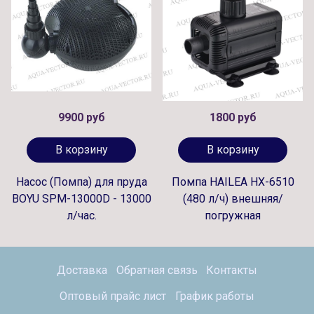
9900 руб
1800 руб
В корзину
В корзину
Насос (Помпа) для пруда
Помпа HAILEA HX-6510
BOYU SPM-13000D - 13000
(480 л/ч) внешняя/
л/час.
погружная
Доставка
Обратная связь
Контакты
Оптовый прайс лист
График работы