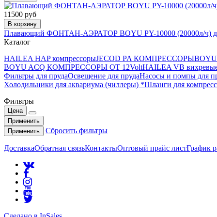
11500 руб
В корзину
Плавающий ФОНТАН-АЭРАТОР BOYU PY-10000 (20000л/ч) до
Каталог
HAILEA HAP компрессоры
JECOD PA КОМПРЕССОРЫ
BOYU 
BOYU ACQ КОМПРЕССОРЫ ОТ 12Volt
HAILEA VB вихревые
Фильтры для пруда
Освещение для пруда
Насосы и помпы для п
Холодильники для аквариума (чиллеры) *
Шланги для компресс
Фильтры
Цена
Применить
Сбросить фильтры
Применить
Доставка
Обратная связь
Контакты
Оптовый прайс лист
График 
Сделано в InSales