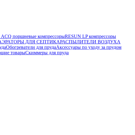
ACQ поршневые компрессоры
RESUN LP компрессоры
АЭРАТОРЫ ДЛЯ СЕПТИКА
РАСПЫЛИТЕЛИ ВОЗДУХА
уда
Обогреватели для пруда
Аксессуары по уходу за прудом
ющие товары
Скиммеры для пруда