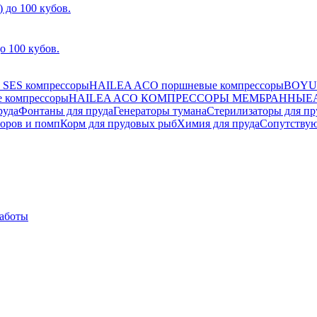
 100 кубов.
SES компрессоры
HAILEA ACO поршневые компрессоры
BOYU 
 компрессоры
HAILEA ACO КОМПРЕССОРЫ МЕМБРАННЫЕ
руда
Фонтаны для пруда
Генераторы тумана
Стерилизаторы для пр
оров и помп
Корм для прудовых рыб
Химия для пруда
Сопутству
работы