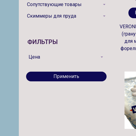
Сопутствующие товары
Скиммеры для пруда
VERONE
(гран
для 
ФИЛЬТРЫ
форели
Цена
Применить