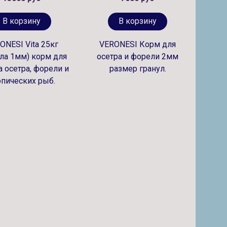
В корзину
В корзину
ONESI Vita 25кг
VERONESI Корм для
ула 1мм) корм для
осетра и форели 2мм
 осетра, форели и
размер гранул.
опических рыб.