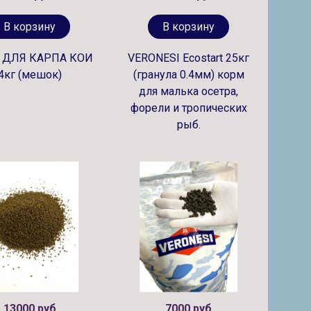
В корзину
В корзину
 ДЛЯ КАРПА КОИ
VERONESI Ecostart 25кг
4кг (мешок)
(гранула 0.4мм) корм
для малька осетра,
форели и тропических
рыб.
13000 руб
7000 руб