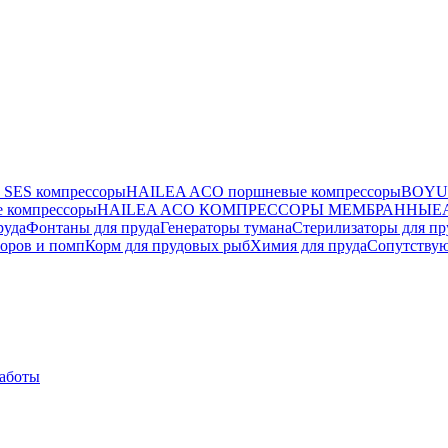
SES компрессоры
HAILEA ACO поршневые компрессоры
BOYU 
 компрессоры
HAILEA ACO КОМПРЕССОРЫ МЕМБРАННЫЕ
руда
Фонтаны для пруда
Генераторы тумана
Стерилизаторы для пр
оров и помп
Корм для прудовых рыб
Химия для пруда
Сопутству
работы