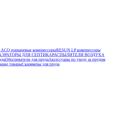
ACQ поршневые компрессоры
RESUN LP компрессоры
АЭРАТОРЫ ДЛЯ СЕПТИКА
РАСПЫЛИТЕЛИ ВОЗДУХА
уда
Обогреватели для пруда
Аксессуары по уходу за прудом
ющие товары
Скиммеры для пруда