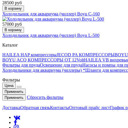
28500 руб
В корзину
Холодильник для аквариума (чиллер) Boyu C-160
57000 руб
В корзину
Холодильник для аквариума (чиллер) Boyu L-500
Каталог
HAILEA HAP компрессоры
JECOD PA КОМПРЕССОРЫ
BOYU 
BOYU ACQ КОМПРЕССОРЫ ОТ 12Volt
HAILEA VB вихревые
Фильтры для пруда
Освещение для пруда
Насосы и помпы для п
Холодильники для аквариума (чиллеры) *
Шланги для компресс
Фильтры
Цена
Применить
Сбросить фильтры
Применить
Доставка
Обратная связь
Контакты
Оптовый прайс лист
График 