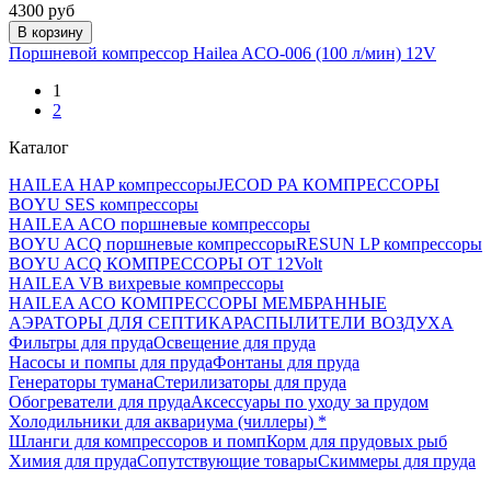
4300 руб
В корзину
Поршневой компрессор Hailea ACO-006 (100 л/мин) 12V
1
2
Каталог
HAILEA HAP компрессоры
JECOD PA КОМПРЕССОРЫ
BOYU SES компрессоры
HAILEA ACO поршневые компрессоры
BOYU ACQ поршневые компрессоры
RESUN LP компрессоры
BOYU ACQ КОМПРЕССОРЫ ОТ 12Volt
HAILEA VB вихревые компрессоры
HAILEA ACO КОМПРЕССОРЫ МЕМБРАННЫЕ
АЭРАТОРЫ ДЛЯ СЕПТИКА
РАСПЫЛИТЕЛИ ВОЗДУХА
Фильтры для пруда
Освещение для пруда
Насосы и помпы для пруда
Фонтаны для пруда
Генераторы тумана
Стерилизаторы для пруда
Обогреватели для пруда
Аксессуары по уходу за прудом
Холодильники для аквариума (чиллеры) *
Шланги для компрессоров и помп
Корм для прудовых рыб
Химия для пруда
Сопутствующие товары
Скиммеры для пруда