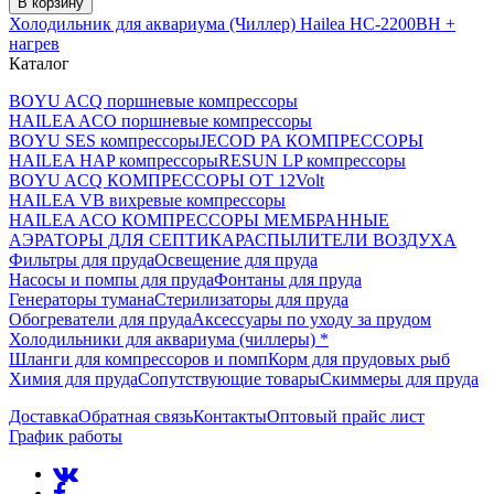
В корзину
Холодильник для аквариума (Чиллер) Hailea HC-2200BH +
нагрев
Каталог
BOYU ACQ поршневые компрессоры
HAILEA ACO поршневые компрессоры
BOYU SES компрессоры
JECOD PA КОМПРЕССОРЫ
HAILEA HAP компрессоры
RESUN LP компрессоры
BOYU ACQ КОМПРЕССОРЫ ОТ 12Volt
HAILEA VB вихревые компрессоры
HAILEA ACO КОМПРЕССОРЫ МЕМБРАННЫЕ
АЭРАТОРЫ ДЛЯ СЕПТИКА
РАСПЫЛИТЕЛИ ВОЗДУХА
Фильтры для пруда
Освещение для пруда
Насосы и помпы для пруда
Фонтаны для пруда
Генераторы тумана
Стерилизаторы для пруда
Обогреватели для пруда
Аксессуары по уходу за прудом
Холодильники для аквариума (чиллеры) *
Шланги для компрессоров и помп
Корм для прудовых рыб
Химия для пруда
Сопутствующие товары
Скиммеры для пруда
Доставка
Обратная связь
Контакты
Оптовый прайс лист
График работы