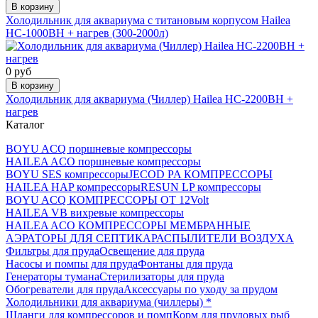
В корзину
Холодильник для аквариума с титановым корпусом Hailea
HC-1000BH + нагрев (300-2000л)
0 руб
В корзину
Холодильник для аквариума (Чиллер) Hailea HC-2200BH +
нагрев
Каталог
BOYU ACQ поршневые компрессоры
HAILEA ACO поршневые компрессоры
BOYU SES компрессоры
JECOD PA КОМПРЕССОРЫ
HAILEA HAP компрессоры
RESUN LP компрессоры
BOYU ACQ КОМПРЕССОРЫ ОТ 12Volt
HAILEA VB вихревые компрессоры
HAILEA ACO КОМПРЕССОРЫ МЕМБРАННЫЕ
АЭРАТОРЫ ДЛЯ СЕПТИКА
РАСПЫЛИТЕЛИ ВОЗДУХА
Фильтры для пруда
Освещение для пруда
Насосы и помпы для пруда
Фонтаны для пруда
Генераторы тумана
Стерилизаторы для пруда
Обогреватели для пруда
Аксессуары по уходу за прудом
Холодильники для аквариума (чиллеры) *
Шланги для компрессоров и помп
Корм для прудовых рыб