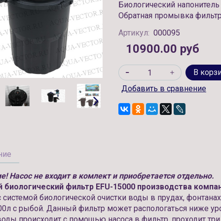
Биологический напонител
Обратная промывка фильт
Артикул:
000095
10900.00 руб
В корз
Добавить в сравнение
ние
е! Насос не входит в комлект и приобретается отдельно.
 биологический фильтр EFU-15000 производства компа
с системой биологической очистки воды в прудах, фонтана
00л с рыбой. Данный фильтр может распологаться ниже ур
воды происходит с помощью насоса в фильтр, проходит три