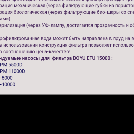
трация механическая (через фильтрующие губки из пористо
трация биологическая (через фильтрующие био-шары со с
ами)
ерилизация (через УФ-лампу, достигается прозрачность и 
профильтрованная вода может быть направлена в пруд на в
 в использовании конструкция фильтра позволяет использ
о соотношению цена-качество!
дуемые насосы для фильтра BOYU EFU 15000 :
SPM 5500D
SPM 11000D
-8000
-10000