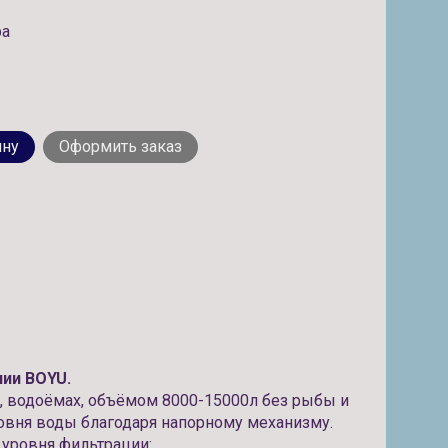
ь
ра
ину
Оформить заказ
нии BOYU.
х, водоёмах, объёмом 8000-15000л без рыбы и
овня воды благодаря напорному механизму.
 уровня фильтрации: