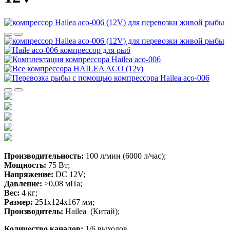
Производительность:
100 л/мин (6000 л/час);
Мощность:
75 Вт;
Напряжение:
DC 12V;
Давление:
>0,08 мПа;
Вес:
4 кг;
Размер:
251х124х167 мм;
Производитель:
Hailea (Китай);
Количество каналов:
1/6 выходов