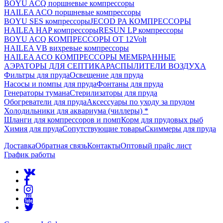
BOYU ACQ поршневые компрессоры
HAILEA ACO поршневые компрессоры
BOYU SES компрессоры
JECOD PA КОМПРЕССОРЫ
HAILEA HAP компрессоры
RESUN LP компрессоры
BOYU ACQ КОМПРЕССОРЫ ОТ 12Volt
HAILEA VB вихревые компрессоры
HAILEA ACO КОМПРЕССОРЫ МЕМБРАННЫЕ
АЭРАТОРЫ ДЛЯ СЕПТИКА
РАСПЫЛИТЕЛИ ВОЗДУХА
Фильтры для пруда
Освещение для пруда
Насосы и помпы для пруда
Фонтаны для пруда
Генераторы тумана
Стерилизаторы для пруда
Обогреватели для пруда
Аксессуары по уходу за прудом
Холодильники для аквариума (чиллеры) *
Шланги для компрессоров и помп
Корм для прудовых рыб
Химия для пруда
Сопутствующие товары
Скиммеры для пруда
Доставка
Обратная связь
Контакты
Оптовый прайс лист
График работы