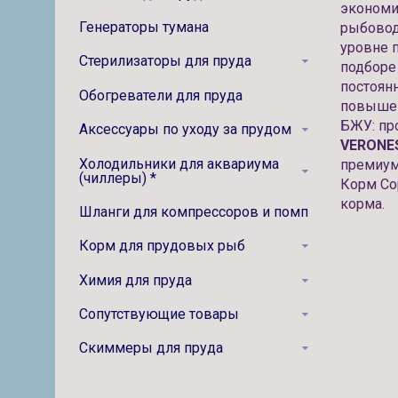
экономи
Генераторы тумана
рыбовод
уровне 
Стерилизаторы для пруда
подборе
постоян
Обогреватели для пруда
повышен
БЖУ: пр
Аксессуары по уходу за прудом
VERONES
Холодильники для аквариума
премиум
(чиллеры) *
Корм Cop
корма.
Шланги для компрессоров и помп
Корм для прудовых рыб
Химия для пруда
Сопутствующие товары
Скиммеры для пруда