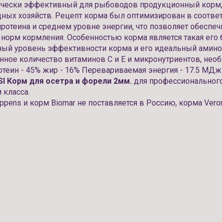
чески эффективный для рыбоводов продукционный корм,
ных хозяйств. Рецепт корма был оптимизирован в соответ
протеина и среднем уровне энергии, что позволяет обеспе
 норм кормления. Особенностью корма является такая его 
ный уровень эффективности корма и его идеальный аминок
ное количество витаминов С и Е и микронутриентов, необ
отеин - 45% жир - 16% Перевариваемая энергия - 17.5 МДж
I Корм для осетра и форели 2мм.
для профессиональног
 класса.
pens и корм Biomar не поставляется в Россию, корма Veron