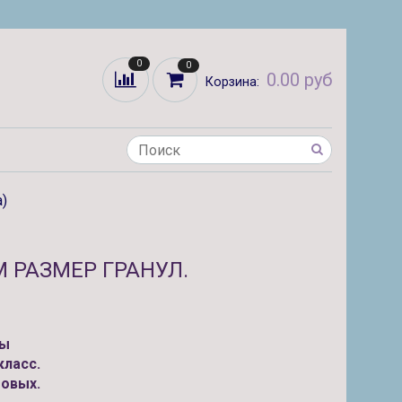
0
0
0.00 руб
Корзина:
)
М РАЗМЕР ГРАНУЛ.
лы
ласс.
говых.