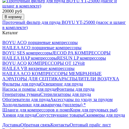
20000 руб
В корзину
Проточный фильтр для пруда BOYU YT-25000 (насос и шланг
в комплекте)
Каталог
BOYU ACQ поршневые компрессоры
HAILEA ACO поршневые компрессоры
BOYU SES компрессоры
JECOD PA КОМПРЕССОРЫ
HAILEA HAP компрессоры
RESUN LP компрессоры
BOYU ACQ КОМПРЕССОРЫ ОТ 12Volt
HAILEA VB вихревые компрессоры
HAILEA ACO КОМПРЕССОРЫ МЕМБРАННЫЕ
АЭРАТОРЫ ДЛЯ СЕПТИКА
РАСПЫЛИТЕЛИ ВОЗДУХА
Фильтры для пруда
Освещение для пруда
Насосы и помпы для пруда
Фонтаны для пруда
Генераторы тумана
Стерилизаторы для пруда
Обогреватели для пруда
Аксессуары по уходу за прудом
Холодильники для аквариума (чиллеры) *
Шланги для компрессоров и помп
Корм для прудовых рыб
Химия для пруда
Сопутствующие товары
Скиммеры для пруда
Доставка
Обратная связь
Контакты
Оптовый прайс лист