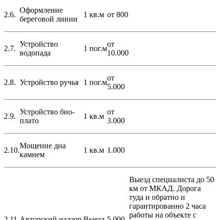
Оформление
2.6.
1 кв.м
от 800
береговой линии
Устройство
от
2.7.
1 пог.м
водопада
10.000
от
2.8.
Устройство ручья
1 пог.м
5.000
Устройство био-
от
2.9.
1 кв.м
плато
3.000
Мощение дна
2.10.
1 кв.м
1.000
камнем
Выезд специалиста до 50
км от МКАД. Дорога
туда и обратно и
гарантированно 2 часа
работы на объекте с
2.11.
Авторский надзор
Выезд
5.000