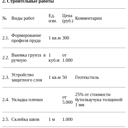
2. Строительные работы
Ед.
Цена
№
Виды работ
Комментарии
изм.
(руб.)
Формирование
2.1.
1 кв.м
300
профиля пруда
Выемка грунта в
1
от
2.2.
ручную
куб.м
1.000
Устройство
2.3.
1 кв.м
50
Геотекстиль
защитного слоя
25% от стоимости
от
2.4.
Укладка пленки
бутилкаучука толщиной
5.000
1 мм
2.5.
Склейка швов
1 м
1.000