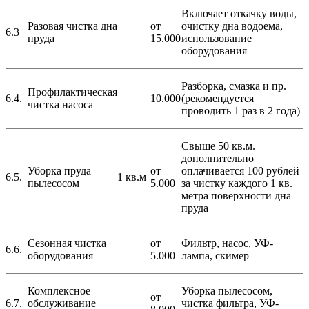
Включает откачку воды,
Разовая чистка дна
от
очистку дна водоема,
6.3
пруда
15.000
использование
оборудования
Разборка, смазка и пр.
Профилактическая
6.4.
10.000
(рекомендуется
чистка насоса
проводить 1 раз в 2 года)
Свыше 50 кв.м.
дополнительно
Уборка пруда
от
оплачивается 100 рублей
6.5.
1 кв.м
пылесосом
5.000
за чистку каждого 1 кв.
метра поверхности дна
пруда
Сезонная чистка
от
Фильтр, насос, УФ-
6.6.
оборудования
5.000
лампа, скимер
Комплексное
Уборка пылесосом,
от
6.7.
обслуживание
чистка фильтра, УФ-