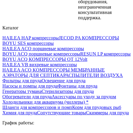
оборудования,
неограниченная
консультативная
поддержка.
Каталог
HAILEA HAP компрессоры
JECOD PA КОМПРЕССОРЫ
BOYU SES компрессоры
HAILEA ACO поршневые компрессоры
BOYU ACQ поршневые компрессоры
RESUN LP компрессоры
BOYU ACQ КОМПРЕССОРЫ ОТ 12Volt
HAILEA VB вихревые компрессоры
HAILEA ACO КОМПРЕССОРЫ МЕМБРАННЫЕ
АЭРАТОРЫ ДЛЯ СЕПТИКА
РАСПЫЛИТЕЛИ ВОЗДУХА
Фильтры для пруда
Освещение для пруда
Насосы и помпы для пруда
Фонтаны для пруда
Генераторы тумана
Стерилизаторы для пруда
Обогреватели для пруда
Аксессуары по уходу за прудом
Холодильники для аквариума (чиллеры) *
Шланги для компрессоров и помп
Корм для прудовых рыб
Химия для пруда
Сопутствующие товары
Скиммеры для пруда
График работы: