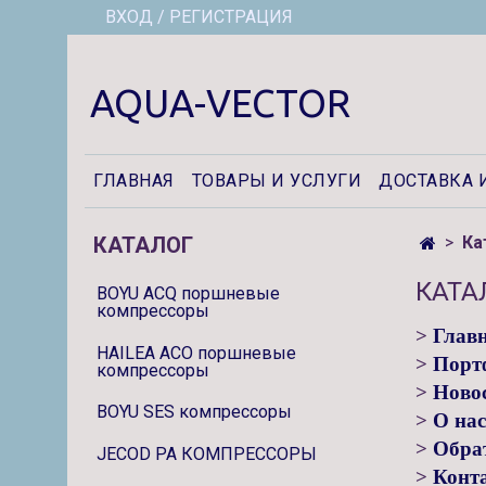
ВХОД / РЕГИСТРАЦИЯ
AQUA-VECTOR
ГЛАВНАЯ
ТОВАРЫ И УСЛУГИ
ДОСТАВКА 
КАТАЛОГ
Ка
КАТА
BOYU ACQ поршневые
компрессоры
>
Глав
HAILEA ACO поршневые
>
Порт
компрессоры
>
Ново
BOYU SES компрессоры
>
О нас
>
Обрат
JECOD PA КОМПРЕССОРЫ
>
Конт