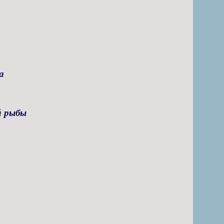
а
й рыбы